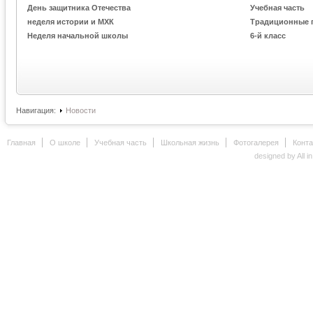
День защитника Отечества
Учебная часть
неделя истории и МХК
Традиционные 
Неделя начальной школы
6-й класс
Навигация:
Новости
Главная
О школе
Учебная часть
Школьная жизнь
Фотогалерея
Конт
designed by All i