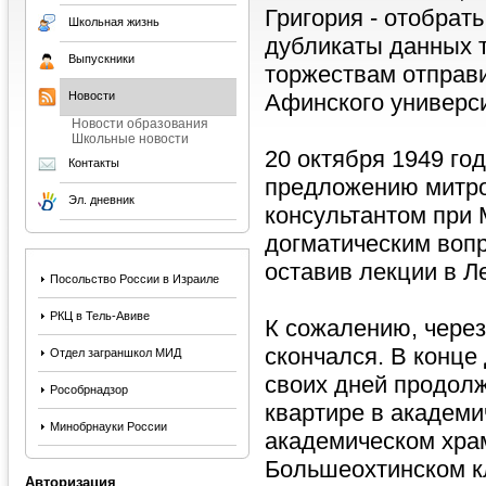
Григория - отобрат
Школьная жизнь
дубликаты данных 
Выпускники
торжествам отправи
Новости
Афинского универси
Новости образования
Школьные новости
20 октября 1949 г
Контакты
предложению митро
Эл. дневник
консультантом при 
догматическим вопр
оставив лекции в Л
Посольство России в Израиле
РКЦ в Тель-Авиве
К сожалению, через
скончался. В конце 
Отдел заграншкол МИД
своих дней продолж
Рособрнадзор
квартире в академи
Минобрнауки России
академическом храм
Большеохтинском к
Авторизация