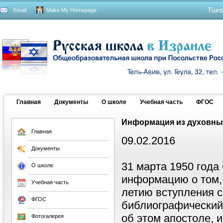
Tues
Email
Make My Homepage
Главная
Документы
О школе
Учебная часть
ФГОС
Информация из духовны
Главная
09.02.2016
Документы
31 марта 1950 года
О школе
информацию о том,
Учебная часть
летию вступления с
ФГОС
библиографический
об этом апостоле, 
Фотогалерея