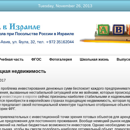
Tuesday, November 26, 2013
Учебная часть
ФГОС
Фотогалерея
Школьная жизнь
Выпуск
цкая недвижимость
2017
 проблема инвестирования денежных сумм беспокоит каждого предпринимате
ения, вызванные нестабильной ситуацией или же войнами, которые происход
му
инвестиции в европе
сейчас признаны наиболее стабильными и надежными
тся приобрести в европейских странах подходящую недвижимость, которая п
ty предлагает своей потенциальной клиентуре тщательно отобранные объек
ории ФРГ.
привлекательных с инвестиционной точки зрения готовых объектов для аренд
ые предложения для постоянного проживания. Вообще немецкий рынок нед
жений на любые бюджетные возможности инвесторов. Однако необходимо зн
о рынка, чтобы вы смогли подобрать наиболее оптимальный объект, принося