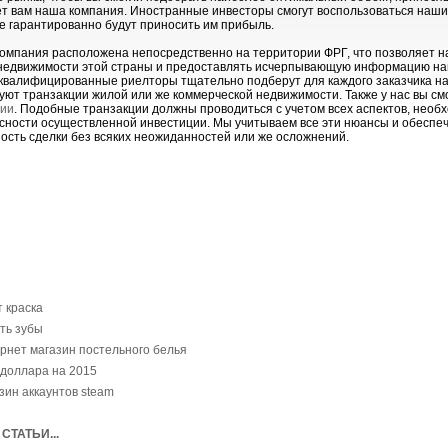
т вам наша компания. Иностранные инвесторы смогут воспользоваться нашим
е гарантированно будут приносить им прибыль.
омпания расположена непосредственно на территории ФРГ, что позволяет н
недвижимости этой страны и предоставлять исчерпывающую информацию на
квалифицированные риелторы тщательно подберут для каждого заказчика н
уют транзакции жилой или же коммерческой недвижимости. Также у нас вы с
ии
. Подобные транзакции должны проводиться с учетом всех аспектов, нео
сности осуществленной инвестиции. Мы учитываем все эти нюансы и обеспе
ость сделки без всяких неожиданностей или же осложнений.
т краска
ть зубы
рнет магазин постельного белья
 доллара на 2015
зин аккаунтов steam
СТАТЬИ...