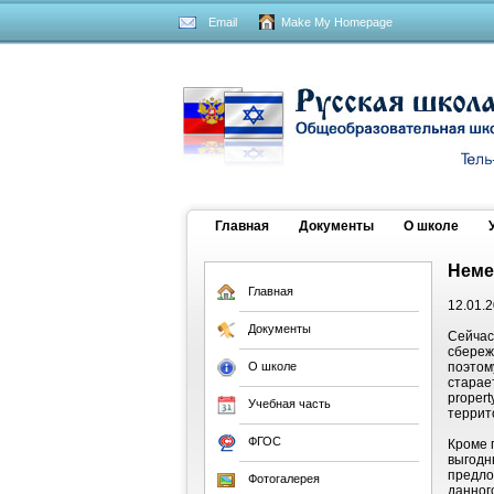
Email
Make My Homepage
Главная
Документы
О школе
Неме
Главная
12.01.
Документы
Сейчас
сбереж
О школе
поэто
старае
proper
Учебная часть
террит
ФГОС
Кроме 
выгодн
предло
Фотогалерея
данног