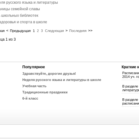
ля русского языка и литературы
аницы семейной славы
 школьных библиотек
здоровья и спорта в школе
<
>
>>
вая
Предыдущая
1
2
3
Следующая
Последняя
ца 1 из 3
Популярное
Краткие 
Расписани
Здравствуйте, дорогие друзья!
2014 уч. г
Неделя русского языка и литературы в школе
Учебная часть
В разделе
литературы
Традиционные праздники
6-й класс
В разделе
расписани