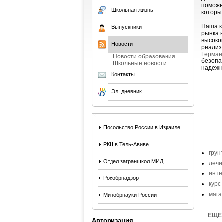
поможе
Школьная жизнь
которы
Наша к
Выпускники
рынка 
высоко
Новости
реализ
Герман
Новости образования
безопа
Школьные новости
надежн
Контакты
Эл. дневник
Посольство России в Израиле
РКЦ в Тель-Авиве
грун
Отдел заграншкол МИД
лечи
инте
Рособрнадзор
курс
мага
Минобрнауки России
ЕЩЕ 
Авторизация