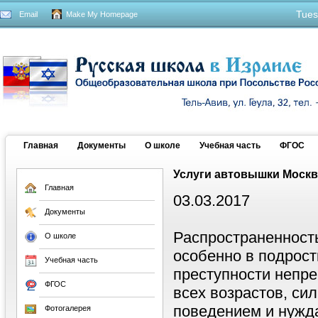
Tues
Email
Make My Homepage
Главная
Документы
О школе
Учебная часть
ФГОС
Услуги автовышки Москв
Главная
03.03.2017
Документы
Распространенность
О школе
особенно в подрост
Учебная часть
преступности непре
ФГОС
всех возрастов, си
поведением и нужд
Фотогалерея