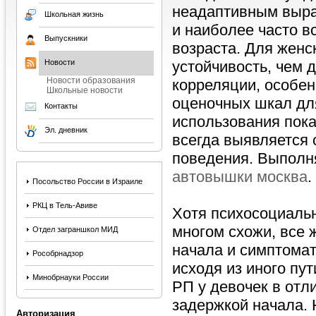
неадаптивным выра
Школьная жизнь
и наиболее часто в
Выпускники
возраста. Для женс
Новости
устойчивость, чем 
Новости образования
корреляции, особен
Школьные новости
оценочных шкал дл
Контакты
использования пока
Эл. дневник
всегда выявляется 
поведения. Выполн
автовышки москва
.
Посольство России в Израиле
РКЦ в Тель-Авиве
Хотя психосоциальн
многом схожи, все 
Отдел заграншкол МИД
начала и симптомат
Рособрнадзор
исходя из иного пу
Минобрнауки России
РП у девочек в отли
задержкой начала. 
Авторизация