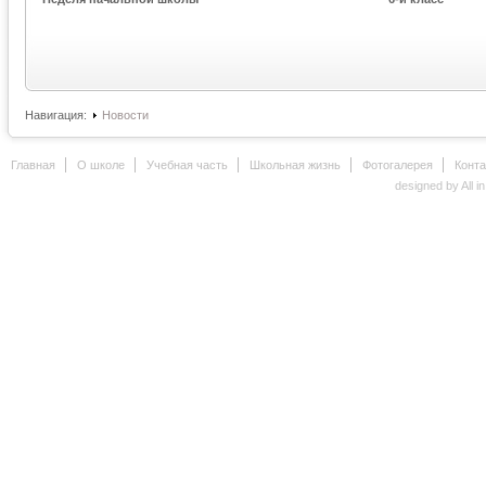
Навигация:
Новости
Главная
О школе
Учебная часть
Школьная жизнь
Фотогалерея
Конт
designed by All i