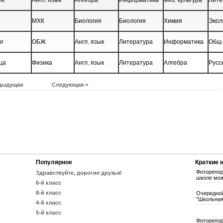
ик
Англ. язык
Алгебра
Информатика
Физ. культура
Лите
МХК
Биология
Биология
Химия
Экол
рг
ОБЖ
Англ. язык
Литература
Информатика
Общ-
ца
Физика
Англ. язык
Литература
Алгебра
Русс
дыдущая
Следующая >
Популярное
Краткие 
Фоторепор
Здравствуйте, дорогие друзья!
школе мож
6-й класс
8-й класс
Очередной
"Школьная
4-й класс
5-й класс
Фоторепор