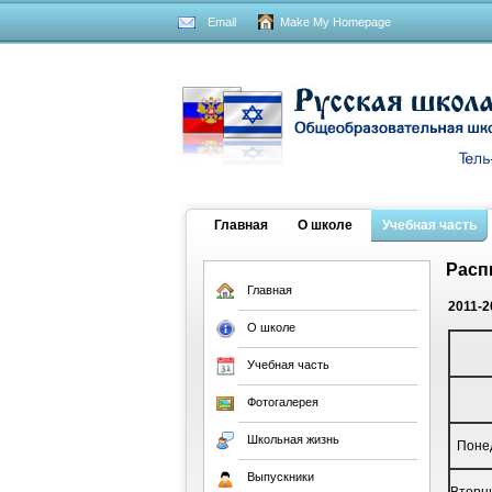
Email
Make My Homepage
Главная
О школе
Учебная часть
Расп
Главная
2011-2
О школе
Учебная часть
Фотогалерея
Школьная жизнь
Понед
Выпускники