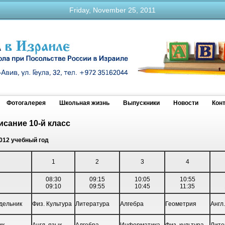
Friday, November 25, 2011
Фотогалерея
Школьная жизнь
Выпускники
Новости
Кон
исание 10-й класс
012 учебный год
1
2
3
4
08:30
09:15
10:05
10:55
09:10
09:55
10:45
11:35
ельник
Физ. Культура
Литература
Алгебра
Геометрия
Англ