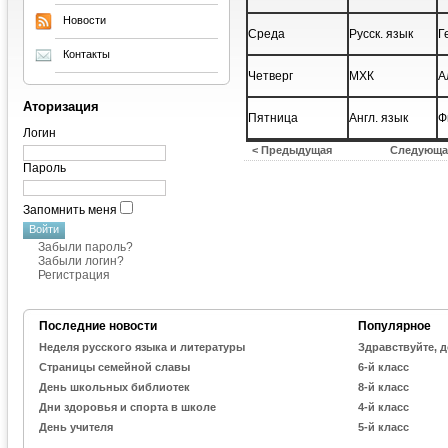
Новости
Среда
Русск. язык
Г
Контакты
Четверг
МХК
А
Аторизация
Пятница
Англ. язык
Ф
Логин
< Предыдущая
Следующа
Пароль
Запомнить меня
Забыли пароль?
Забыли логин?
Регистрация
Последние новости
Популярное
Неделя русского языка и литературы
Здравствуйте, д
Страницы семейной славы
6-й класс
День школьных библиотек
8-й класс
Дни здоровья и спорта в школе
4-й класс
День учителя
5-й класс