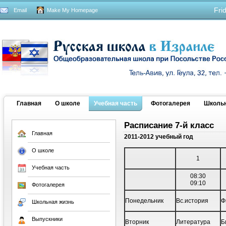
Fri
Email
Make My Homepage
Главная
О школе
Учебная часть
Фотогалерея
Школьн
Расписание 7-й класс
Главная
2011-2012 учебный год
О школе
1
Учебная часть
08:30
09:10
Фотогалерея
Понедельник
Вс.история
Ф
Школьная жизнь
Выпускники
Вторник
Литература
Б